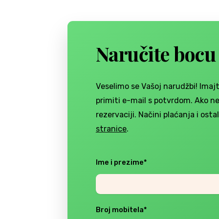
Naručite bocu 
Veselimo se Vašoj narudžbi! Imaj
primiti e-mail s potvrdom. Ako ne
rezervaciji. Načini plaćanja i ost
stranice
.
Ime i prezime*
Broj mobitela*