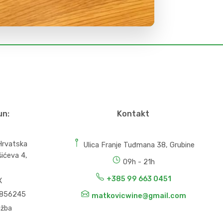
un:
Kontakt
 Hrvatska
Ulica Franje Tuđmana 38, Grubine
šićeva 4,
09h - 21h
+385 99 663 0451
X
856245
matkovicwine@gmail.com
užba