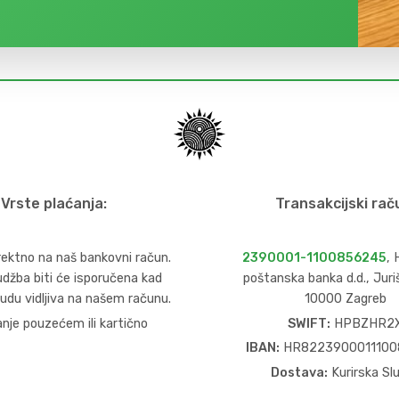
Vrste plaćanja:
Transakcijski rač
irektno na naš bankovni račun.
2390001-1100856245
,
džba biti će isporučena kad
poštanska banka d.d., Juri
udu vidljiva na našem računu.
10000 Zagreb
anje pouzećem ili kartično
SWIFT:
HPBZHR2
IBAN:
HR8223900011100
Dostava:
Kurirska Sl