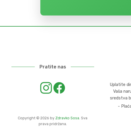
Pratite nas
Uplatite d
Vaša naru
sredstva b
- Plać
Copyright ©
2026
by
Zdravko Sosa
. Sva
prava pridržana.